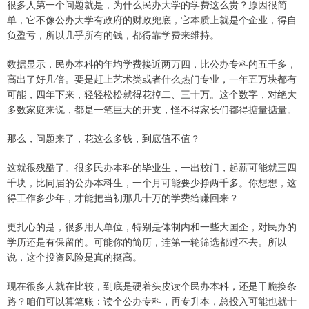
很多人第一个问题就是，为什么民办大学的学费这么贵？原因很简
单，它不像公办大学有政府的财政兜底，它本质上就是个企业，得自
负盈亏，所以几乎所有的钱，都得靠学费来维持。
数据显示，民办本科的年均学费接近两万四，比公办专科的五千多，
高出了好几倍。要是赶上艺术类或者什么热门专业，一年五万块都有
可能，四年下来，轻轻松松就得花掉二、三十万。这个数字，对绝大
多数家庭来说，都是一笔巨大的开支，怪不得家长们都得掂量掂量。
那么，问题来了，花这么多钱，到底值不值？
这就很残酷了。很多民办本科的毕业生，一出校门，起薪可能就三四
千块，比同届的公办本科生，一个月可能要少挣两千多。你想想，这
得工作多少年，才能把当初那几十万的学费给赚回来？
更扎心的是，很多用人单位，特别是体制内和一些大国企，对民办的
学历还是有保留的。可能你的简历，连第一轮筛选都过不去。所以
说，这个投资风险是真的挺高。
现在很多人就在比较，到底是硬着头皮读个民办本科，还是干脆换条
路？咱们可以算笔账：读个公办专科，再专升本，总投入可能也就十