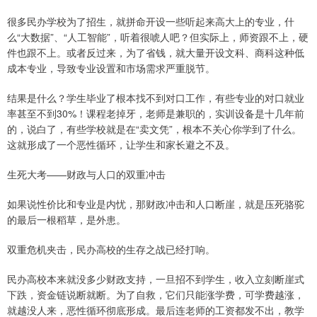
很多民办学校为了招生，就拼命开设一些听起来高大上的专业，什
么“大数据”、“人工智能”，听着很唬人吧？但实际上，师资跟不上，硬
件也跟不上。或者反过来，为了省钱，就大量开设文科、商科这种低
成本专业，导致专业设置和市场需求严重脱节。
结果是什么？学生毕业了根本找不到对口工作，有些专业的对口就业
率甚至不到30%！课程老掉牙，老师是兼职的，实训设备是十几年前
的，说白了，有些学校就是在“卖文凭”，根本不关心你学到了什么。
这就形成了一个恶性循环，让学生和家长避之不及。
生死大考——财政与人口的双重冲击
如果说性价比和专业是内忧，那财政冲击和人口断崖，就是压死骆驼
的最后一根稻草，是外患。
双重危机夹击，民办高校的生存之战已经打响。
民办高校本来就没多少财政支持，一旦招不到学生，收入立刻断崖式
下跌，资金链说断就断。为了自救，它们只能涨学费，可学费越涨，
就越没人来，恶性循环彻底形成。最后连老师的工资都发不出，教学