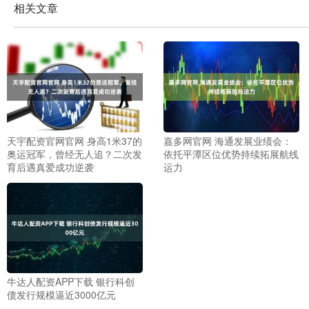
相关文章
天宇配资官网官网 身高1米37的
嘉多网官网 海通发展业绩会：
奥运冠军，曾经无人追？二次发
依托平潭区位优势持续拓展航线
育后遇真爱成功逆袭
运力
牛达人配资APP下载 银行科创
债发行规模逼近3000亿元