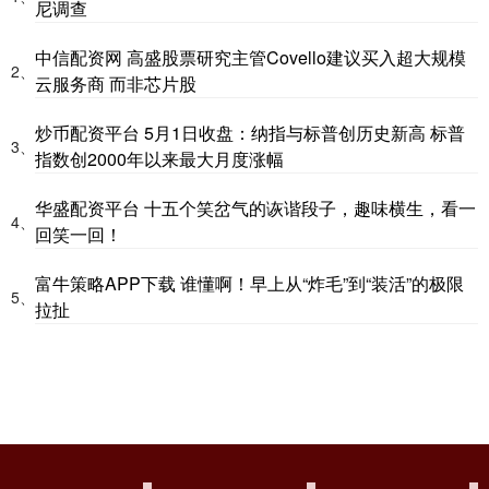
尼调查
中信配资网 高盛股票研究主管Covello建议买入超大规模
2、
云服务商 而非芯片股
炒币配资平台 5月1日收盘：纳指与标普创历史新高 标普
3、
指数创2000年以来最大月度涨幅
华盛配资平台 十五个笑岔气的诙谐段子，趣味横生，看一
4、
回笑一回！
富牛策略APP下载 谁懂啊！早上从“炸毛”到“装活”的极限
5、
拉扯