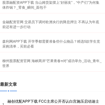
股票融配资APP下载 当山姆货架摆上“好丽友”，“中产们”为何集
体炸锅？_零食_瞬间_面包干
金融配资官网 交易员下调对欧洲央行的降息押注 不再认为年底
前还有进一步行动
森利网APP下载 开学季都需要准备些什么物品？精选5款学生党
采购清单，买前必看
柳州股票配资官网 海峡两岸“芒果青春π对”成功举办_活动_青年_
世界
最新文章
融创优配APP下载 FCC主席公开否认白宫施压启动迪士
1、