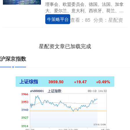
理事会、欧盟委员会、德国、法国、加拿
大、爱尔兰、意大利、西班牙、荷兰、英
国、挪威、芬兰等多方22日发表联合声
牛策略平台
查看：
85
分类：
星配资
明，认为美方....
星配资文章已加载完成
沪深京指数
上证综指
3959.50
+19.47
+0.49%