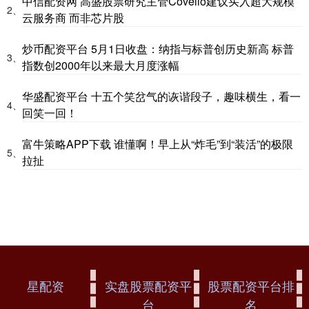
中信配资网 高盛股票研究主管Covello建议买入超大规模
2、
云服务商 而非芯片股
炒币配资平台 5月1日收盘：纳指与标普创历史新高 标普
3、
指数创2000年以来最大月度涨幅
华盛配资平台 十五个笑岔气的诙谐段子，趣味横生，看一
4、
回笑一回！
富牛策略APP下载 谁懂啊！早上从“炸毛”到“装活”的极限
5、
拉扯
星配资
实盘股票配资平
股票配资平台排
台
名