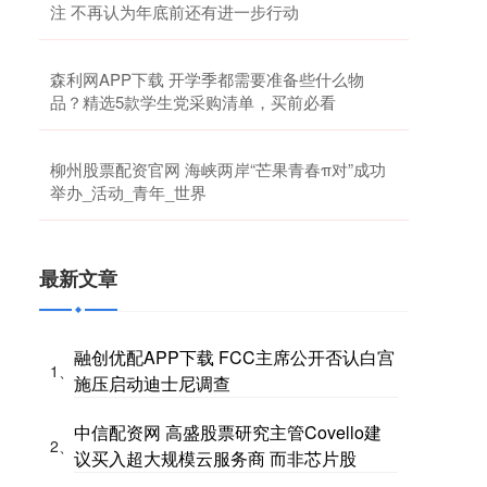
注 不再认为年底前还有进一步行动
森利网APP下载 开学季都需要准备些什么物
品？精选5款学生党采购清单，买前必看
柳州股票配资官网 海峡两岸“芒果青春π对”成功
举办_活动_青年_世界
最新文章
融创优配APP下载 FCC主席公开否认白宫
1、
施压启动迪士尼调查
中信配资网 高盛股票研究主管Covello建
2、
议买入超大规模云服务商 而非芯片股