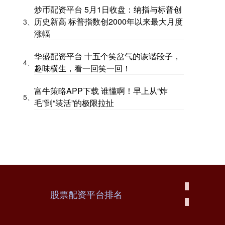
炒币配资平台 5月1日收盘：纳指与标普创
历史新高 标普指数创2000年以来最大月度
3、
涨幅
华盛配资平台 十五个笑岔气的诙谐段子，
4、
趣味横生，看一回笑一回！
富牛策略APP下载 谁懂啊！早上从“炸
5、
毛”到“装活”的极限拉扯
股票配资平台排名