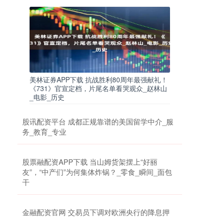
美林证券APP下载 抗战胜利80周年最强献礼！
《731》官宣定档，片尾名单看哭观众_赵林山
_电影_历史
股讯配资平台 成都正规靠谱的美国留学中介_服
务_教育_专业
股票融配资APP下载 当山姆货架摆上“好丽
友”，“中产们”为何集体炸锅？_零食_瞬间_面包
干
金融配资官网 交易员下调对欧洲央行的降息押