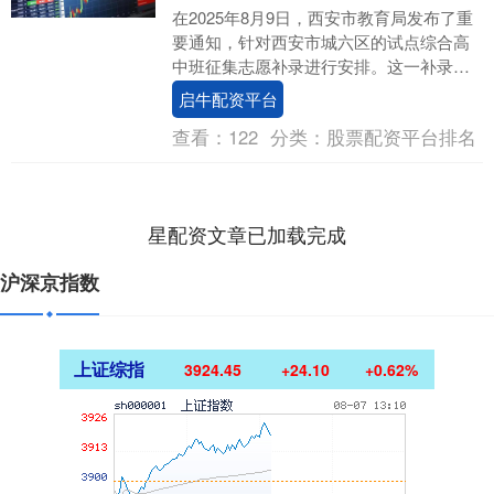
在2025年8月9日，西安市教育局发布了重
要通知，针对西安市城六区的试点综合高
中班征集志愿补录进行安排。这一补录机
会，尤其对于那些成绩在595分及以上却未
启牛配资平台
被任何....
查看：
122
分类：
股票配资平台排名
星配资文章已加载完成
沪深京指数
上证综指
3924.20
+23.85
+0.61%