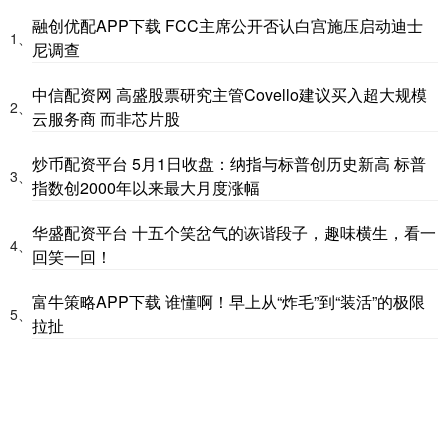
融创优配APP下载 FCC主席公开否认白宫施压启动迪士
1、
尼调查
中信配资网 高盛股票研究主管Covello建议买入超大规模
2、
云服务商 而非芯片股
炒币配资平台 5月1日收盘：纳指与标普创历史新高 标普
3、
指数创2000年以来最大月度涨幅
华盛配资平台 十五个笑岔气的诙谐段子，趣味横生，看一
4、
回笑一回！
富牛策略APP下载 谁懂啊！早上从“炸毛”到“装活”的极限
5、
拉扯