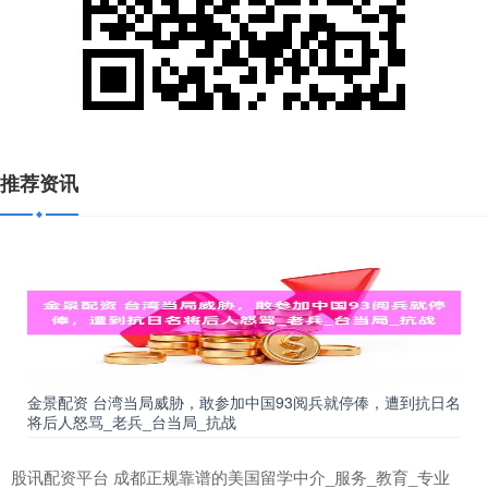
推荐资讯
金景配资 台湾当局威胁，敢参加中国93阅兵就停俸，遭到抗日名
将后人怒骂_老兵_台当局_抗战
股讯配资平台 成都正规靠谱的美国留学中介_服务_教育_专业