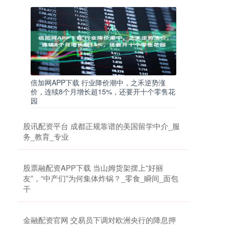
倍加网APP下载 行业降价潮中，之禾逆势涨
价，连续8个月增长超15%，还要开十个零售花
园
股讯配资平台 成都正规靠谱的美国留学中介_服
务_教育_专业
股票融配资APP下载 当山姆货架摆上“好丽
友”，“中产们”为何集体炸锅？_零食_瞬间_面包
干
金融配资官网 交易员下调对欧洲央行的降息押