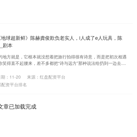
 《地球超新鲜》陈赫龚俊欺负老实人，i人成了e人玩具，陈
_剧本
的地方就是，它根本就没想着把旅行拍得很有诗意，而是把初次相遇
笑得直不起腰来，差不多都把“诗与远方”那种说法给扔到一边去....
期：11-20
来源：红盘配资平台
票配资平台排名
文章已加载完成