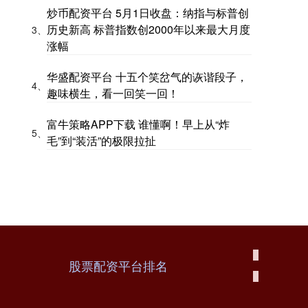
炒币配资平台 5月1日收盘：纳指与标普创
历史新高 标普指数创2000年以来最大月度
3、
涨幅
华盛配资平台 十五个笑岔气的诙谐段子，
4、
趣味横生，看一回笑一回！
富牛策略APP下载 谁懂啊！早上从“炸
5、
毛”到“装活”的极限拉扯
股票配资平台排名