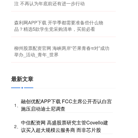
注 不再认为年底前还有进一步行动
森利网APP下载 开学季都需要准备些什么物
品？精选5款学生党采购清单，买前必看
柳州股票配资官网 海峡两岸“芒果青春π对”成功
举办_活动_青年_世界
最新文章
融创优配APP下载 FCC主席公开否认白宫
1、
施压启动迪士尼调查
中信配资网 高盛股票研究主管Covello建
2、
议买入超大规模云服务商 而非芯片股