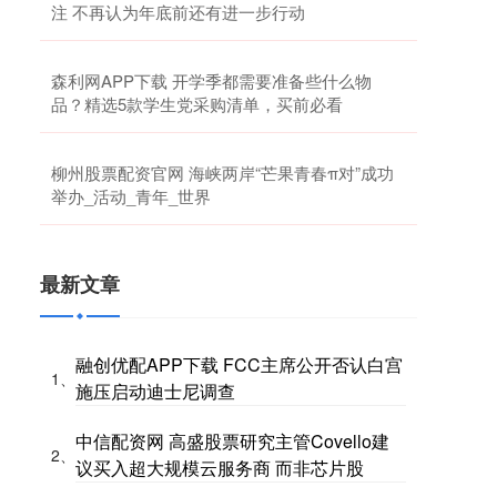
注 不再认为年底前还有进一步行动
森利网APP下载 开学季都需要准备些什么物
品？精选5款学生党采购清单，买前必看
柳州股票配资官网 海峡两岸“芒果青春π对”成功
举办_活动_青年_世界
最新文章
融创优配APP下载 FCC主席公开否认白宫
1、
施压启动迪士尼调查
中信配资网 高盛股票研究主管Covello建
2、
议买入超大规模云服务商 而非芯片股