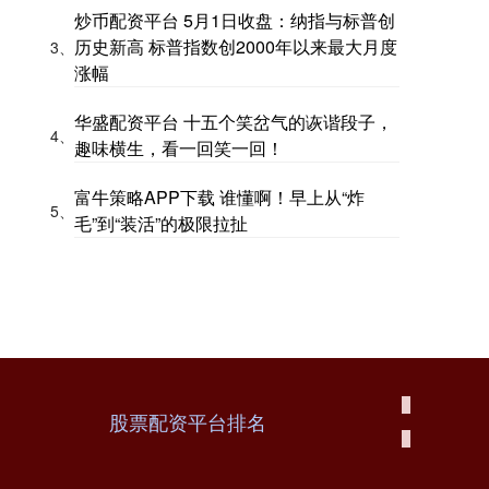
炒币配资平台 5月1日收盘：纳指与标普创
历史新高 标普指数创2000年以来最大月度
3、
涨幅
华盛配资平台 十五个笑岔气的诙谐段子，
4、
趣味横生，看一回笑一回！
富牛策略APP下载 谁懂啊！早上从“炸
5、
毛”到“装活”的极限拉扯
股票配资平台排名