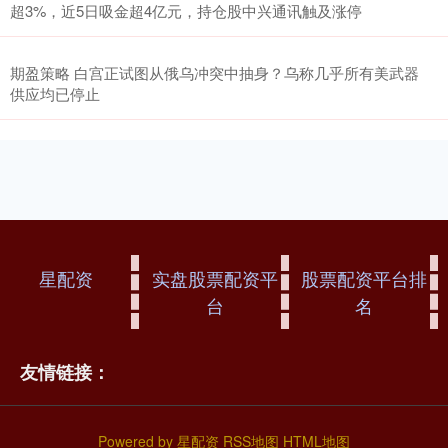
超3%，近5日吸金超4亿元，持仓股中兴通讯触及涨停
期盈策略 白宫正试图从俄乌冲突中抽身？乌称几乎所有美武器
供应均已停止
星配资
实盘股票配资平
股票配资平台排
台
名
友情链接：
Powered by
星配资
RSS地图
HTML地图