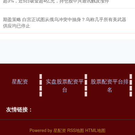
超3%，近5日吸金超4亿元，持仓股中兴通讯触及涨停
期盈策略 白宫正试图从俄乌冲突中抽身？乌称几乎所有美武器
供应均已停止
星配资
实盘股票配资平
股票配资平台排
台
名
友情链接：
Powered by
星配资
RSS地图
HTML地图