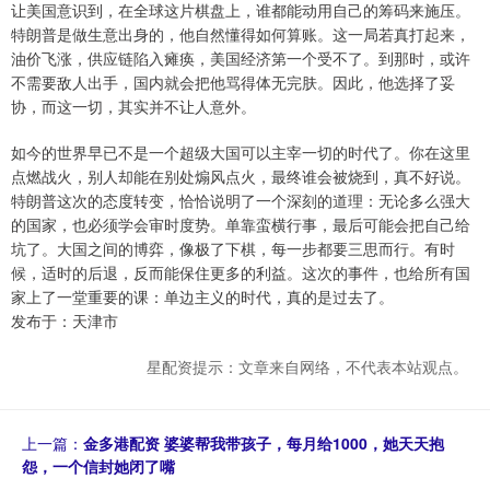
让美国意识到，在全球这片棋盘上，谁都能动用自己的筹码来施压。
特朗普是做生意出身的，他自然懂得如何算账。这一局若真打起来，
油价飞涨，供应链陷入瘫痪，美国经济第一个受不了。到那时，或许
不需要敌人出手，国内就会把他骂得体无完肤。因此，他选择了妥
协，而这一切，其实并不让人意外。
如今的世界早已不是一个超级大国可以主宰一切的时代了。你在这里
点燃战火，别人却能在别处煽风点火，最终谁会被烧到，真不好说。
特朗普这次的态度转变，恰恰说明了一个深刻的道理：无论多么强大
的国家，也必须学会审时度势。单靠蛮横行事，最后可能会把自己给
坑了。大国之间的博弈，像极了下棋，每一步都要三思而行。有时
候，适时的后退，反而能保住更多的利益。这次的事件，也给所有国
家上了一堂重要的课：单边主义的时代，真的是过去了。
发布于：天津市
星配资提示：文章来自网络，不代表本站观点。
上一篇：
金多港配资 婆婆帮我带孩子，每月给1000，她天天抱
怨，一个信封她闭了嘴