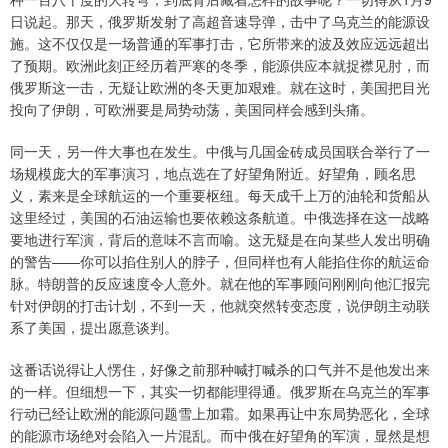
日说起。那天，俄罗斯发射了高超音速导弹，击中了乌克兰的能源设
施。这不仅仅是一场普通的军事打击，它所带来的波及效应远远超出
了预期。欧洲此刻正经历着严寒的冬季，能源供应本就捉襟见肘，而
俄罗斯这一击，无疑让欧洲的冬天更加艰难。就在这时，美国把目光
投向了伊朗，可欧洲要是局势动荡，美国同样会感到头痛。
同一天，另一件大事也在发生。中俄与几国金砖成员国联合举行了一
场规模庞大的军事演习，地点选在了好望角附近。好望角，顾名思
义，素来是全球航运的一个重要枢纽。每天成千上万的油轮和货船从
这里经过，美国的石油运输也要依赖这条航道。中俄选择在这一战略
要地进行军演，背后的意味不言而喻。这无疑是在向某些人发出明确
的警告——你可以掐住别人的脖子，但同样也有人能掐住你的航运命
脉。特朗普的反应速度令人意外。就在他的军事顾问刚刚向他汇报完
针对伊朗的打击计划，不到一天，他就突然转变态度，说伊朗主动联
系了美国，提出愿意谈判。
这番话说得让人愣住，好像之前那种喊打喊杀的口气并不是他发出来
的一样。但细想一下，其实一切都能理得通。俄罗斯在乌克兰的军事
行动已经让欧洲的能源问题雪上加霜。如果再让中东局势恶化，全球
的能源市场绝对会陷入一片混乱。而中俄在好望角的军演，显然是想