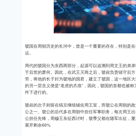
虢国在周朝历史的长河中，曾是一个重要的存在，特别是在
运。
周代的虢国分为东西两部分，起源可以追溯到周文王的弟弟
于后世的萧何。因此，在武王灭商之后，虢叔负责镇守后方
劳，将他的长子封为虢地的国君，建立了虢国，这一地区大
的另一层含义便是“老虎的爪痕”，因此，虢国的首都也被称
件下进行的。
虢叔的次子则留在镐京继续辅佐周王室，而虢公在周朝的政
公之一。虢公的后代多在周朝中担任军事职务，每次周王出
公担任先锋，周穆王东征西讨时，虢季父都在随军出征，屡
展开剩余66%