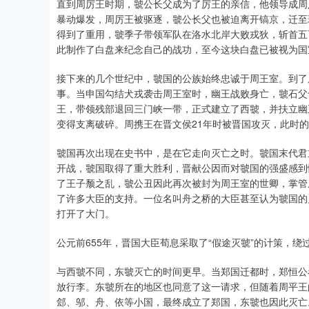
直到周厉王时期，虢公长父成为了厉王的亲信，他领导成周
暴动爆发，周厉王被驱逐，虢公长父也被迫离开镐京，迁至
得到了重用，虢季子带领军队在洛水北岸大败戎狄，斩首五
此制作了白盘来纪念自己的战功，至今这块白盘已被视为国
接下来的几个世纪中，虢国的公族始终忠诚于周王室。到了
事。当申国勾结犬戎袭击周王室时，幽王战败身亡，虢石父
王，带领残部退回三门峡一带，正式建立了西虢，并扶立幽
变得支离破碎。周携王在晋文侯21年时被晋国攻灭，此时
虢国再次出现在史书中，是在它走向灭亡之时。虢国末代君
开战，虢国取得了重大胜利，晋献公因而对虢国的强盛感到
了王子颓之乱，虢公丑因此再次被封为周王室的世卿，掌管
了许多大臣的支持。一位名叫舟之桥的大臣甚至认为虢国的
打开了大门。
公元前655年，晋国大臣荀息采取了“假途灭虢”的计策，
与西虢不同，东虢灭亡的时间更早。当郑国迁都时，郑恒公
放行李。东虢所在的地区也同意了这一请求，但随着周平王
郐、邬、舟、依等小国，最终成立了郑国，东虢也因此灭亡