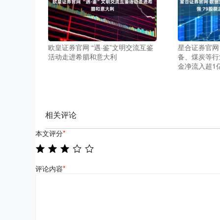
欧皇证券官网 “遇·鉴”文明交流互鉴
星合证券官网
活动走进希腊和意大利
备、煤炭等行
金净流入超1
相关评论
本文评分
*
评论内容
*