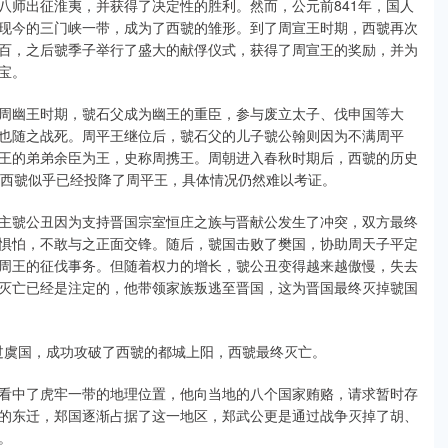
八师出征淮夷，并获得了决定性的胜利。然而，公元前841年，国人
现今的三门峡一带，成为了西虢的雏形。到了周宣王时期，西虢再次
百，之后虢季子举行了盛大的献俘仪式，获得了周宣王的奖励，并为
宝。
周幽王时期，虢石父成为幽王的重臣，参与废立太子、伐申国等大
也随之战死。周平王继位后，虢石父的儿子虢公翰则因为不满周平
王的弟弟余臣为王，史称周携王。周朝进入春秋时期后，西虢的历史
的西虢似乎已经投降了周平王，具体情况仍然难以考证。
主虢公丑因为支持晋国宗室恒庄之族与晋献公发生了冲突，双方最终
惧怕，不敢与之正面交锋。随后，虢国击败了樊国，协助周天子平定
周王的征伐事务。但随着权力的增长，虢公丑变得越来越傲慢，失去
灭亡已经是注定的，他带领家族叛逃至晋国，这为晋国最终灭掉虢国
绕过虞国，成功攻破了西虢的都城上阳，西虢最终灭亡。
看中了虎牢一带的地理位置，他向当地的八个国家贿赂，请求暂时存
的东迁，郑国逐渐占据了这一地区，郑武公更是通过战争灭掉了胡、
。