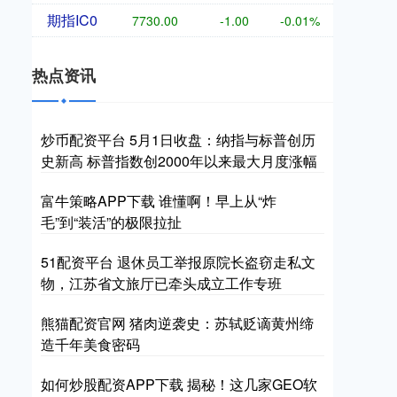
期指IC0
7730.00
-1.00
-0.01%
热点资讯
炒币配资平台 5月1日收盘：纳指与标普创历
史新高 标普指数创2000年以来最大月度涨幅
富牛策略APP下载 谁懂啊！早上从“炸
毛”到“装活”的极限拉扯
51配资平台 退休员工举报原院长盗窃走私文
物，江苏省文旅厅已牵头成立工作专班
熊猫配资官网 猪肉逆袭史：苏轼贬谪黄州缔
造千年美食密码
如何炒股配资APP下载 揭秘！这几家GEO软