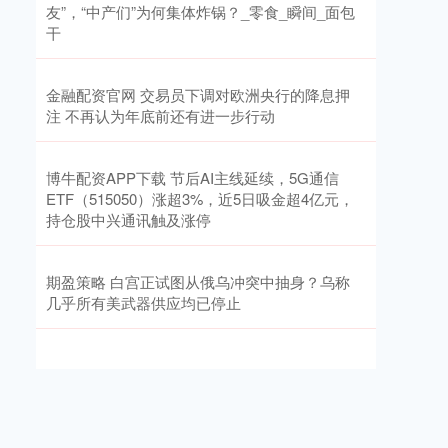
友”，“中产们”为何集体炸锅？_零食_瞬间_面包
干
金融配资官网 交易员下调对欧洲央行的降息押
注 不再认为年底前还有进一步行动
博牛配资APP下载 节后AI主线延续，5G通信
ETF（515050）涨超3%，近5日吸金超4亿元，
持仓股中兴通讯触及涨停
期盈策略 白宫正试图从俄乌冲突中抽身？乌称
几乎所有美武器供应均已停止