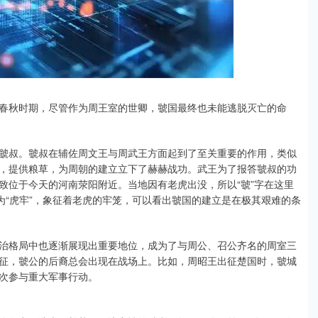
春秋时期，尽管作为周王室的世卿，虢国最终也未能逃脱灭亡的命
虢叔。虢叔在辅佐周文王与周武王方面起到了至关重要的作用，类似
，提供粮草，为周朝的建立立下了赫赫战功。武王为了报答虢叔的功
致位于今天的河南荥阳附近。当地因有老虎出没，所以“虢”字在这里
为“虎牢”，象征着老虎的牢笼，可以看出虢国的建立是在极其艰难的条
治格局中也逐渐展现出重要地位，成为了与周公、召公齐名的周室三
征，虢公的后裔总会出现在战场上。比如，周昭王出征楚国时，虢城
次参与重大军事行动。