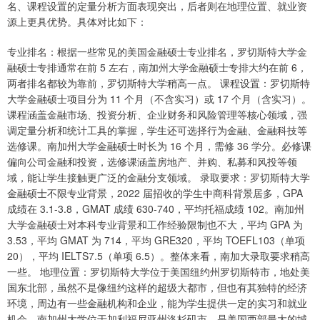
名、课程设置的定量分析方面表现突出，后者则在地理位置、就业资
源上更具优势。具体对比如下：
专业排名：根据一些常见的美国金融硕士专业排名，罗切斯特大学金
融硕士专排通常在前 5 左右，南加州大学金融硕士专排大约在前 6，
两者排名都较为靠前，罗切斯特大学稍高一点。 课程设置：罗切斯特
大学金融硕士项目分为 11 个月（不含实习）或 17 个月（含实习）。
课程涵盖金融市场、投资分析、企业财务和风险管理等核心领域，强
调定量分析和统计工具的掌握，学生还可选择行为金融、金融科技等
选修课。南加州大学金融硕士时长为 16 个月，需修 36 学分。必修课
偏向公司金融和投资，选修课涵盖房地产、并购、私募和风投等领
域，能让学生接触更广泛的金融分支领域。 录取要求：罗切斯特大学
金融硕士不限专业背景，2022 届招收的学生中商科背景居多，GPA
成绩在 3.1-3.8，GMAT 成绩 630-740，平均托福成绩 102。南加州
大学金融硕士对本科专业背景和工作经验限制也不大，平均 GPA 为
3.53，平均 GMAT 为 714，平均 GRE320，平均 TOEFL103（单项
20），平均 IELTS7.5（单项 6.5）。整体来看，南加大录取要求稍高
一些。 地理位置：罗切斯特大学位于美国纽约州罗切斯特市，地处美
国东北部，虽然不是像纽约这样的超级大都市，但也有其独特的经济
环境，周边有一些金融机构和企业，能为学生提供一定的实习和就业
机会。南加州大学位于加利福尼亚州洛杉矶市，是美国西部最大的城