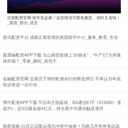
信智配资官网 留学党必看！这些情况可豁免雅思，省时又省钱！
_英语_部分_语言
股讯配资平台 成都正规靠谱的美国留学中介_服务_教育_专业
股票融配资APP下载 当山姆货架摆上“好丽友”，“中产们”为何集
体炸锅？_零食_瞬间_面包干
金融配资官网 交易员下调对欧洲央行的降息押注 不再认为年底
前还有进一步行动
博牛配资APP下载 节后AI主线延续，5G通信ETF（515050）涨
超3%，近5日吸金超4亿元，持仓股中兴通讯触及涨停
期盈策略 白宫正试图从俄乌冲突中抽身？乌称几乎所有美武器