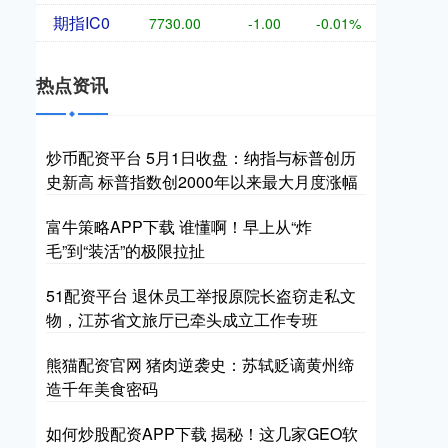
期指IC0
7730.00
-1.00
-0.01%
热点资讯
炒币配资平台 5月1日收盘：纳指与标普创历
史新高 标普指数创2000年以来最大月度涨幅
富牛策略APP下载 谁懂啊！早上从“炸
毛”到“装活”的极限拉扯
51配资平台 退休员工举报原院长盗窃走私文
物，江苏省文旅厅已牵头成立工作专班
熊猫配资官网 猪肉逆袭史：苏轼贬谪黄州缔
造千年美食密码
如何炒股配资APP下载 揭秘！这几家GEO软