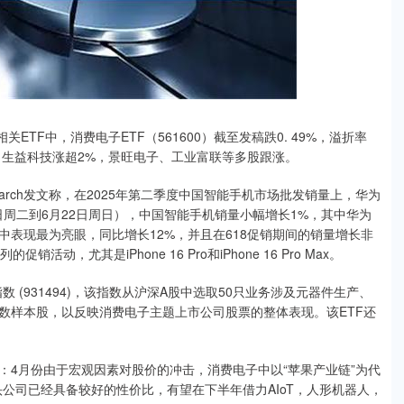
F中，消费电子ETF（561600）截至发稿跌0. 49%，溢折率
%，生益科技涨超2%，景旺电子、工业富联等多股跟涨。
esearch发文称，在2025年第二季度中国智能手机市场批发销量上，华为
日周二到6月22日周日），中国智能手机销量小幅增长1%，其中华为
表现最为亮眼，同比增长12%，并且在618促销期间的销量增长非
活动，尤其是iPhone 16 Pro和iPhone 16 Pro Max。
 (931494)，该指数从沪深A股中选取50只业务涉及元器件生产、
数样本股，以反映消费电子主题上市公司股票的整体表现。该ETF还
月份由于宏观因素对股价的冲击，消费电子中以“苹果产业链”为代
头公司已经具备较好的性价比，有望在下半年借力AIoT，人形机器人，