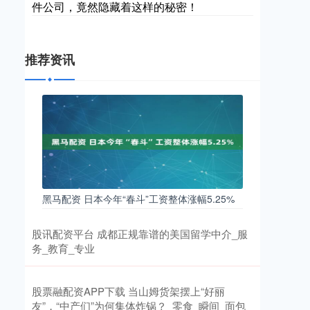
件公司，竟然隐藏着这样的秘密！
推荐资讯
黑马配资 日本今年“春斗”工资整体涨幅5.25%
股讯配资平台 成都正规靠谱的美国留学中介_服
务_教育_专业
股票融配资APP下载 当山姆货架摆上“好丽
友”，“中产们”为何集体炸锅？_零食_瞬间_面包