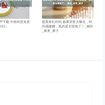
PP下载 中铁特货龙虎
股票有杠杆吗 杨幂穿搭大曝光，时
3日）
尚感爆棚，真的是太惊艳了！_钢丝
_家务_裤子