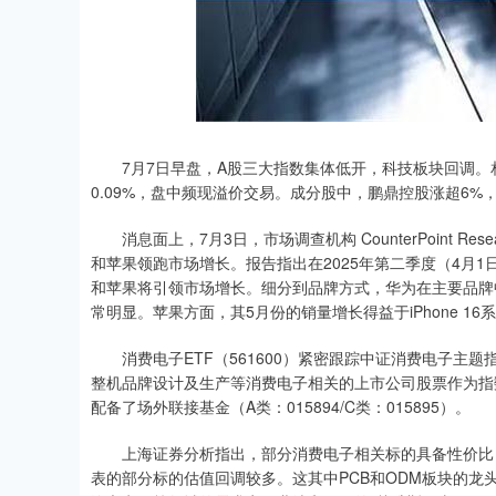
7月7日早盘，A股三大指数集体低开，科技板块回调。相关ET
0.09%，盘中频现溢价交易。成分股中，鹏鼎控股涨超6
消息面上，7月3日，市场调查机构 CounterPoint R
和苹果领跑市场增长。报告指出在2025年第二季度（4月1
和苹果将引领市场增长。细分到品牌方式，华为在主要品牌中
常明显。苹果方面，其5月份的销量增长得益于iPhone 16系列的促销
消费电子ETF（561600）紧密跟踪中证消费电子主题指数
整机品牌设计及生产等消费电子相关的上市公司股票作为指
配备了场外联接基金（A类：015894/C类：015895）。
上海证券分析指出，部分消费电子相关标的具备性价比：4
表的部分标的估值回调较多。这其中PCB和ODM板块的龙