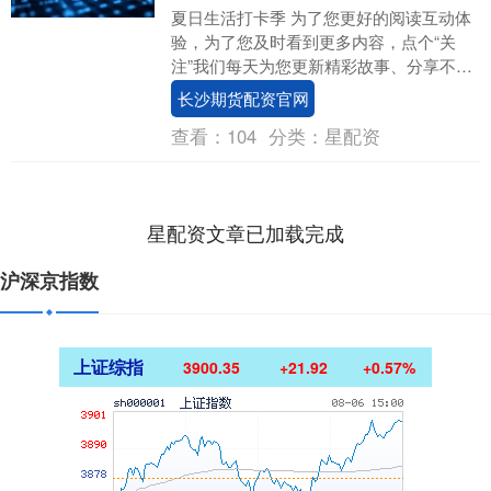
夏日生活打卡季 为了您更好的阅读互动体
验，为了您及时看到更多内容，点个“关
注”我们每天为您更新精彩故事、分享不一
样的故事瞬间 娱乐圈又爆出一则惊人消
长沙期货配资官网
息！一部动画....
查看：
104
分类：
星配资
星配资文章已加载完成
沪深京指数
上证综指
3900.35
+21.92
+0.57%