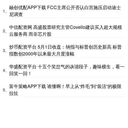
融创优配APP下载 FCC主席公开否认白宫施压启动迪士
1、
尼调查
中信配资网 高盛股票研究主管Covello建议买入超大规模
2、
云服务商 而非芯片股
炒币配资平台 5月1日收盘：纳指与标普创历史新高 标普
3、
指数创2000年以来最大月度涨幅
华盛配资平台 十五个笑岔气的诙谐段子，趣味横生，看一
4、
回笑一回！
富牛策略APP下载 谁懂啊！早上从“炸毛”到“装活”的极限
5、
拉扯