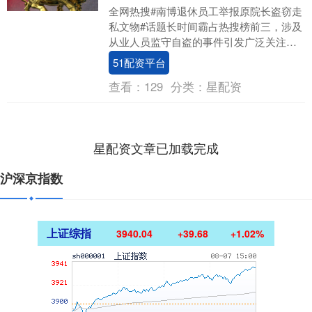
全网热搜#南博退休员工举报原院长盗窃走
私文物#话题长时间霸占热搜榜前三，涉及
从业人员监守自盗的事件引发广泛关注。
近日，南京博物院（南博）退休员工郭礼
51配资平台
典的一则实....
查看：
129
分类：
星配资
星配资文章已加载完成
沪深京指数
上证综指
3940.04
+39.68
+1.02%