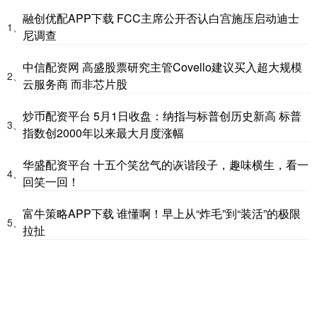
融创优配APP下载 FCC主席公开否认白宫施压启动迪士
1、
尼调查
中信配资网 高盛股票研究主管Covello建议买入超大规模
2、
云服务商 而非芯片股
炒币配资平台 5月1日收盘：纳指与标普创历史新高 标普
3、
指数创2000年以来最大月度涨幅
华盛配资平台 十五个笑岔气的诙谐段子，趣味横生，看一
4、
回笑一回！
富牛策略APP下载 谁懂啊！早上从“炸毛”到“装活”的极限
5、
拉扯