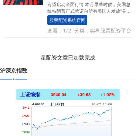
有望启动全面行情 本月早些时候，美国总
统特朗普正式承诺向所有美国人发放“关税
红利”。特朗普在他的社交媒体平台Trut....
股票配资系统官网
查看：
172
分类：
实盘股票配资平台
星配资文章已加载完成
沪深京指数
上证综指
3940.04
+39.68
+1.02%