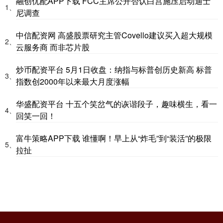
融创优配APP下载 FCC主席公开否认白宫施压启动迪士
1、
尼调查
中信配资网 高盛股票研究主管Covello建议买入超大规模
2、
云服务商 而非芯片股
炒币配资平台 5月1日收盘：纳指与标普创历史新高 标普
3、
指数创2000年以来最大月度涨幅
华盛配资平台 十五个笑岔气的诙谐段子，趣味横生，看一
4、
回笑一回！
富牛策略APP下载 谁懂啊！早上从“炸毛”到“装活”的极限
5、
拉扯