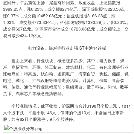
底回升，午后震荡上扬，尾盘有所回落。截至收盘，上证指数报
3969.25点，涨0.23%，成交额8271亿元；深证成指报13223.56点，
涨0.37%，成交额10452.08亿元；创业板指报3166.23点，涨
1.03%，成交额4773.83亿元；科创50指数报1390.39点，涨0.23%，
成交额627亿元。沪深两市合计成交18723.08亿元，成交额较上一交
易日减少434.12亿元。
电力设备、煤炭等行业走强 ST中迪14连板
盘面上来看，行业板块、概念涨多跌少。其中，电力设备、煤
炭、商贸零售、环保、轻工制造、建筑材料、化工、有色金属等行业
涨幅靠前；特高压、钛白粉、虚拟电厂、海南自贸、免税、储能、钒
电池、磷化工、油气设服等概念走势活跃。计算机、保险、食品饮
料、传媒、通信等行业跌幅居前；重组蛋白、量子科技、Kimi、数字
货币、汽车芯片等概念走势较弱。
个股涨跌情况，截至收盘，沪深两市合计3198只个股上涨，1811
只个股下跌，平盘个股146只，停牌的个股10只。不含当日上市新
股，共有82只个股涨停，9只个股跌停。