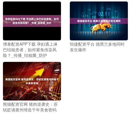
博泰配资APP下载 孕妇遇上淋
恒捷配资平台 德黑兰多地同时
巴结核患者，如何避免传染风
发生爆炸
险？_传播_结核菌_防护
熊猫配资官网 猪肉逆袭史：苏
轼贬谪黄州缔造千年美食密码