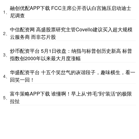
融创优配APP下载 FCC主席公开否认白宫施压启动迪士
1、
尼调查
中信配资网 高盛股票研究主管Covello建议买入超大规模
2、
云服务商 而非芯片股
炒币配资平台 5月1日收盘：纳指与标普创历史新高 标普
3、
指数创2000年以来最大月度涨幅
华盛配资平台 十五个笑岔气的诙谐段子，趣味横生，看一
4、
回笑一回！
富牛策略APP下载 谁懂啊！早上从“炸毛”到“装活”的极限
5、
拉扯