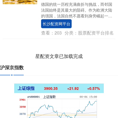
德国的统一历程充满曲折与挑战，而邻国
法国始终是其最大的阻碍。作为欧洲大陆
的强国，法国自然不愿看到身旁崛起一个
强劲对手来争夺主导权。对法国来说，一
长沙配资网平台
个分裂弱小的德国....
查看：
203
分类：
股票配资平台排名
星配资文章已加载完成
沪深京指数
上证综指
3900.35
+21.92
+0.57%